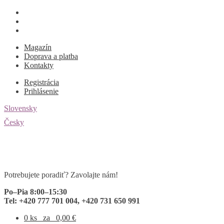
Magazín
Doprava a platba
Kontakty
Registrácia
Prihlásenie
Slovensky
Česky
Preskočiť
Preskočiť
na
na
navigáciu
obsah
Potrebujete poradiť? Zavolajte nám!
Po–Pia 8:00–15:30
Tel: +420 777 701 004, +420 731 650 991
0 ks
za
0,00
€