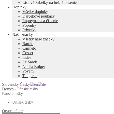
Listové kabelky na bežné nosenie
Doplnky
Všetky doplnky
Darčekové poukazy
Impregnácia a čistenie
Popruhy
Prívesky
Naše značky
Všetky naše značky
Barolo
Carmelo
Cosset
Indee
Le Sands
Noelia Bolger
Poyem
Tangerin
Slovensky
Česky
Domov
/
Pánske tašky
Pánske tašky
Unisex tašky
Otvoriť filter