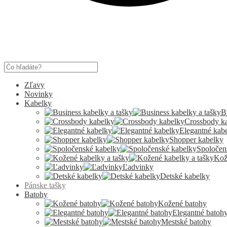
Products
search
Zľavy
Novinky
Kabelky
B
Crossbody k
Elegantné kab
Shopper kabelky
Spoločen
Kož
Ľadvinky
Detské kabelky
Pánske tašky
Batohy
Kožené batohy
Elegantné batoh
Mestské batohy