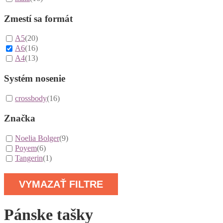
Zmestí sa formát
A5
(20)
A6
(16)
A4
(13)
Systém nosenie
crossbody
(16)
Značka
Noelia Bolger
(9)
Poyem
(6)
Tangerin
(1)
VYMAZAŤ FILTRE
Pánske tašky