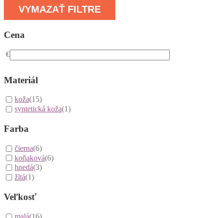
VYMAZAŤ FILTRE
Cena
€
Materiál
koža
(15)
syntetická koža
(1)
Farba
čierna
(6)
koňaková
(6)
hnedá
(3)
žltá
(1)
Veľkosť
malá
(16)