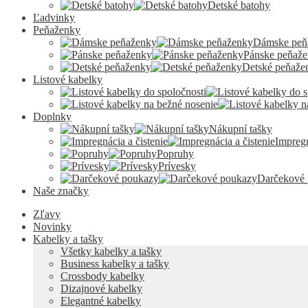
Detské batohy
Ľadvinky
Peňaženky
Dámske peň
Pánske peňaž
Detské peňaže
Listové kabelky
Doplnky
Nákupní tašky
Impregn
Popruhy
Prívesky
Darčekové
Naše značky
Zľavy
Novinky
Kabelky a tašky
Všetky kabelky a tašky
Business kabelky a tašky
Crossbody kabelky
Dizajnové kabelky
Elegantné kabelky