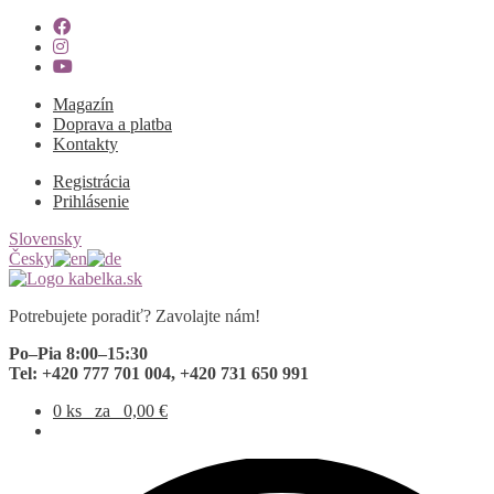
Magazín
Doprava a platba
Kontakty
Registrácia
Prihlásenie
Slovensky
Česky
Preskočiť
Preskočiť
na
na
Potrebujete poradiť? Zavolajte nám!
navigáciu
obsah
Po–Pia 8:00–15:30
Tel: +420 777 701 004, +420 731 650 991
0 ks
za
0,00
€