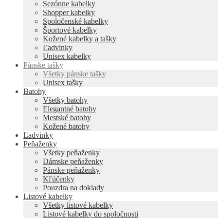
Sezónne kabelky
Shopper kabelky
Spoločenské kabelky
Športové kabelky
Kožené kabelky a tašky
Ľadvinky
Unisex kabelky
Pánske tašky
Všetky pánske tašky
Unisex tašky
Batohy
Všetky batohy
Elegantné batohy
Mestské batohy
Kožené batohy
Ľadvinky
Peňaženky
Všetky peňaženky
Dámske peňaženky
Pánske peňaženky
Kľúčenky
Pouzdra na doklady
Listové kabelky
Všetky listové kabelky
Listové kabelky do spoločnosti