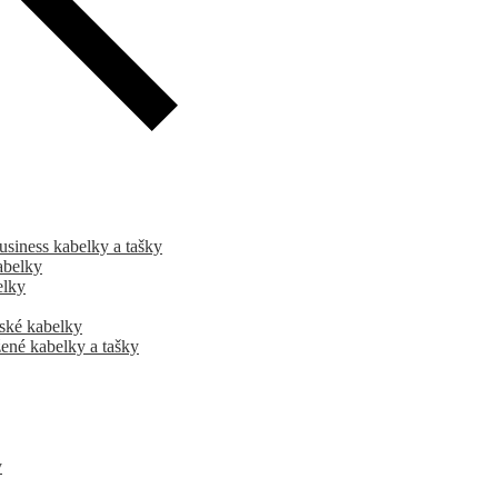
usiness kabelky a tašky
abelky
elky
ské kabelky
ené kabelky a tašky
y