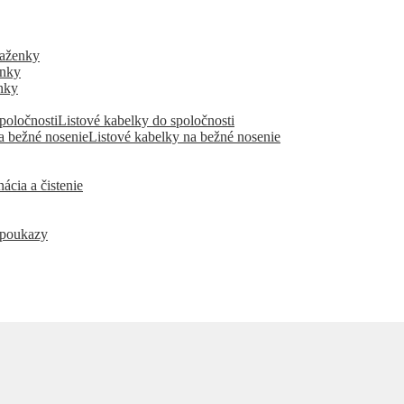
aženky
enky
nky
Listové kabelky do spoločnosti
Listové kabelky na bežné nosenie
ácia a čistenie
 poukazy