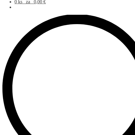
0 ks
za
0,00
€