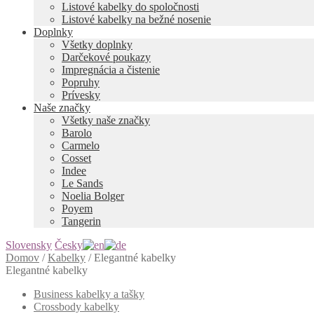
Listové kabelky do spoločnosti
Listové kabelky na bežné nosenie
Doplnky
Všetky doplnky
Darčekové poukazy
Impregnácia a čistenie
Popruhy
Prívesky
Naše značky
Všetky naše značky
Barolo
Carmelo
Cosset
Indee
Le Sands
Noelia Bolger
Poyem
Tangerin
Slovensky
Česky
Domov
/
Kabelky
/
Elegantné kabelky
Elegantné kabelky
Business kabelky a tašky
Crossbody kabelky