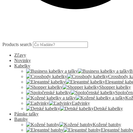
Products search
Zľavy
Novinky
Kabelky
B
Crossbody k
Elegantné kab
Shopper kabelky
Spoločen
Kož
Ľadvinky
Detské kabelky
Pánske tašky
Batohy
Kožené batohy
Elegantné batoh