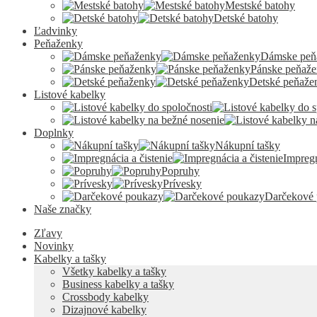
Mestské batohy
Detské batohy
Ľadvinky
Peňaženky
Dámske peň
Pánske peňaž
Detské peňaže
Listové kabelky
Doplnky
Nákupní tašky
Impregn
Popruhy
Prívesky
Darčekové
Naše značky
Zľavy
Novinky
Kabelky a tašky
Všetky kabelky a tašky
Business kabelky a tašky
Crossbody kabelky
Dizajnové kabelky