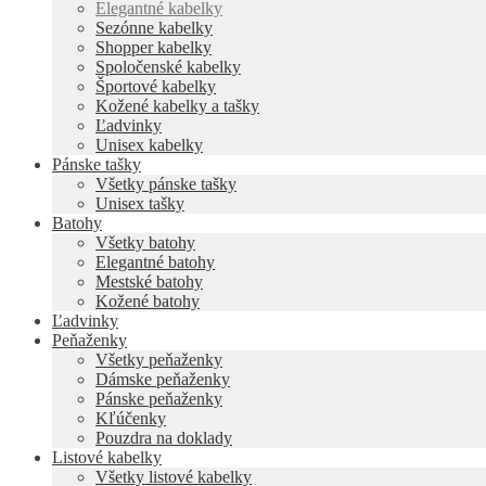
Elegantné kabelky
Sezónne kabelky
Shopper kabelky
Spoločenské kabelky
Športové kabelky
Kožené kabelky a tašky
Ľadvinky
Unisex kabelky
Pánske tašky
Všetky pánske tašky
Unisex tašky
Batohy
Všetky batohy
Elegantné batohy
Mestské batohy
Kožené batohy
Ľadvinky
Peňaženky
Všetky peňaženky
Dámske peňaženky
Pánske peňaženky
Kľúčenky
Pouzdra na doklady
Listové kabelky
Všetky listové kabelky