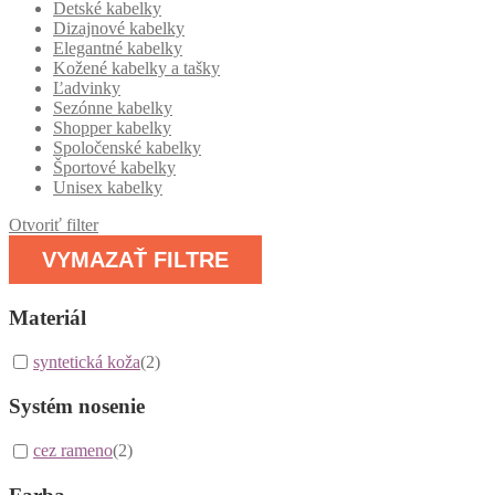
Detské kabelky
Dizajnové kabelky
Elegantné kabelky
Kožené kabelky a tašky
Ľadvinky
Sezónne kabelky
Shopper kabelky
Spoločenské kabelky
Športové kabelky
Unisex kabelky
Otvoriť filter
VYMAZAŤ FILTRE
Materiál
syntetická koža
(2)
Systém nosenie
cez rameno
(2)