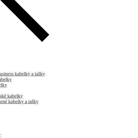
usiness kabelky a tašky
abelky
elky
ské kabelky
ené kabelky a tašky
y