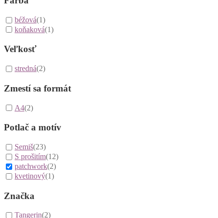
Farba
béžová
(1)
koňaková
(1)
Veľkosť
stredná
(2)
Zmestí sa formát
A4
(2)
Potlač a motív
Semiš
(23)
S prošitím
(12)
patchwork
(2)
kvetinový
(1)
Značka
Tangerin
(2)