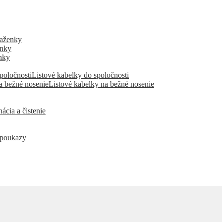
aženky
enky
nky
Listové kabelky do spoločnosti
Listové kabelky na bežné nosenie
ácia a čistenie
 poukazy