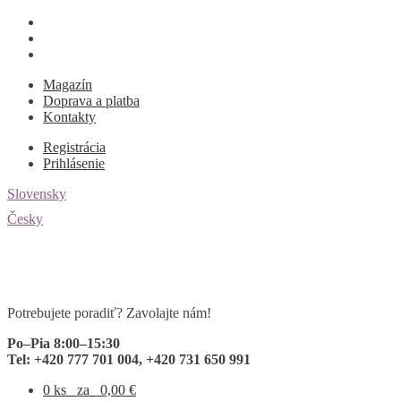
Magazín
Doprava a platba
Kontakty
Registrácia
Prihlásenie
Slovensky
Česky
Preskočiť
Preskočiť
na
na
navigáciu
obsah
Potrebujete poradiť? Zavolajte nám!
Po–Pia 8:00–15:30
Tel: +420 777 701 004, +420 731 650 991
0 ks
za
0,00
€