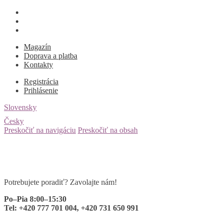
Magazín
Doprava a platba
Kontakty
Registrácia
Prihlásenie
Slovensky
Česky
Preskočiť na navigáciu
Preskočiť na obsah
Potrebujete poradiť? Zavolajte nám!
Po–Pia 8:00–15:30
Tel: +420 777 701 004, +420 731 650 991
0 ks
za
0,00
€