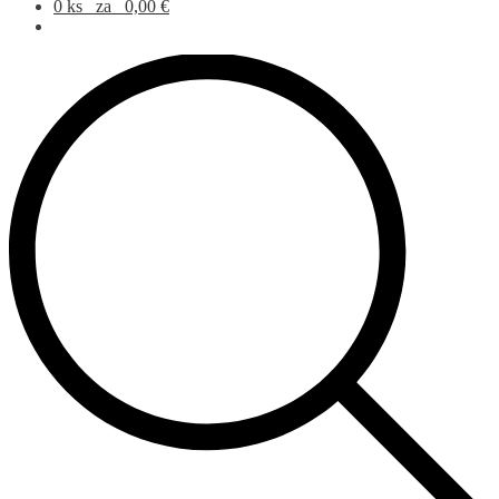
0 ks
za
0,00
€