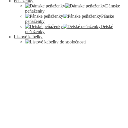
Peňaženky
Dámske
peňaženky
Pánske
peňaženky
Detské
peňaženky
Listové kabelky
Listové kabelky do
spoločnosti
Listové kabelky na
bežné nosenie
Doplnky
Nákupní tašky
Impregnácia a čistenie
Popruhy
Prívesky
Darčekové poukazy
Naše značky
Zľavy