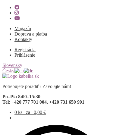
Magazín
Doprava a platba
Kontakty
Registrácia
Prihlásenie
Slovensky
Česky
Preskočiť
Preskočiť
na
na
Potrebujete poradiť? Zavolajte nám!
navigáciu
obsah
Po–Pia 8:00–15:30
Tel: +420 777 701 004, +420 731 650 991
0 ks
za
0,00
€