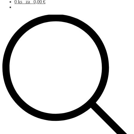
0 ks
za
0,00
€