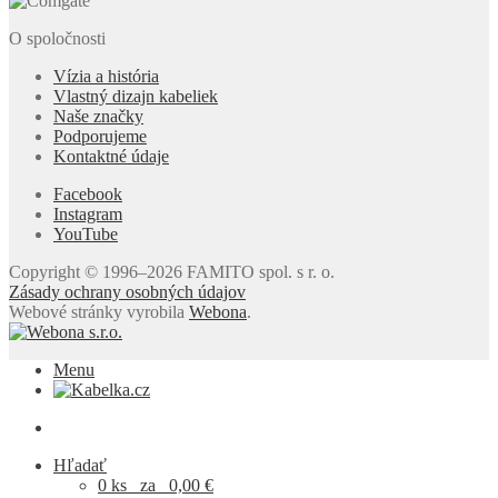
O spoločnosti
Vízia a história
Vlastný dizajn kabeliek
Naše značky
Podporujeme
Kontaktné údaje
Facebook
Instagram
YouTube
Copyright © 1996–2026 FAMITO spol. s r. o.
Zásady ochrany osobných údajov
Webové stránky vyrobila
Webona
.
Menu
Hľadať
0 ks
za
0,00
€