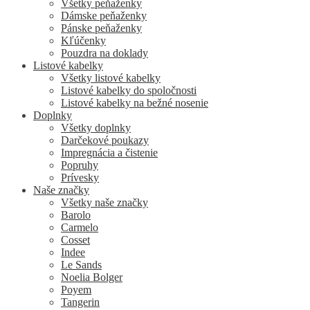
Všetky peňaženky
Dámske peňaženky
Pánske peňaženky
Kľúčenky
Pouzdra na doklady
Listové kabelky
Všetky listové kabelky
Listové kabelky do spoločnosti
Listové kabelky na bežné nosenie
Doplnky
Všetky doplnky
Darčekové poukazy
Impregnácia a čistenie
Popruhy
Prívesky
Naše značky
Všetky naše značky
Barolo
Carmelo
Cosset
Indee
Le Sands
Noelia Bolger
Poyem
Tangerin