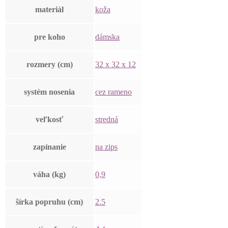
materiál
koža
pre koho
dámska
rozmery (cm)
32 x 32 x 12
systém nosenia
cez rameno
veľkosť
stredná
zapínanie
na zips
váha (kg)
0,9
šírka popruhu (cm)
2.5