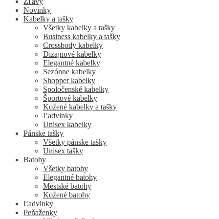
Zľavy
Novinky
Kabelky a tašky
Všetky kabelky a tašky
Business kabelky a tašky
Crossbody kabelky
Dizajnové kabelky
Elegantné kabelky
Sezónne kabelky
Shopper kabelky
Spoločenské kabelky
Športové kabelky
Kožené kabelky a tašky
Ľadvinky
Unisex kabelky
Pánske tašky
Všetky pánske tašky
Unisex tašky
Batohy
Všetky batohy
Elegantné batohy
Mestské batohy
Kožené batohy
Ľadvinky
Peňaženky