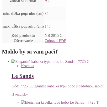
zmestí sa formát
A4
min. dĺžka popruhu (cm)
85
max. dĺžka popruhu (cm)
145
Kód produktu
NB 2015 C
Ošetrovanie
Zobraziť PDF
Mohlo by sa vám páčiť
Novinka
Le Sands
Kód: 7725 C
Elegantná kabelka typu hobo s ozdobnou šatkou
Hvězdičky