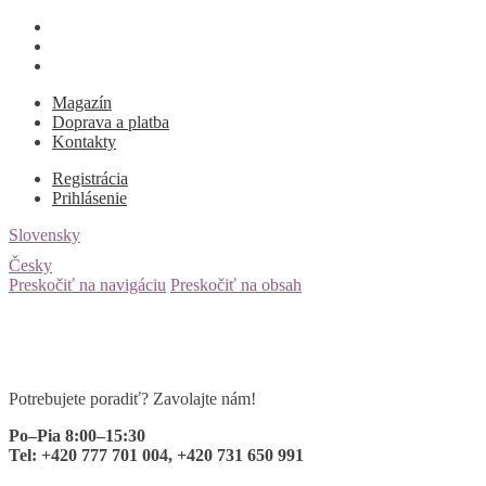
Magazín
Doprava a platba
Kontakty
Registrácia
Prihlásenie
Slovensky
Česky
Preskočiť na navigáciu
Preskočiť na obsah
Potrebujete poradiť? Zavolajte nám!
Po–Pia 8:00–15:30
Tel: +420 777 701 004, +420 731 650 991
0 ks
za
0,00
€